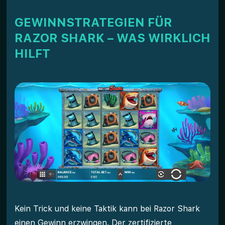
GEWINNSTRATEGIEN FÜR
RAZOR SHARK – WAS WIRKLICH
HILFT
Kein Trick und keine Taktik kann bei Razor Shark
einen Gewinn erzwingen. Der zertifizierte