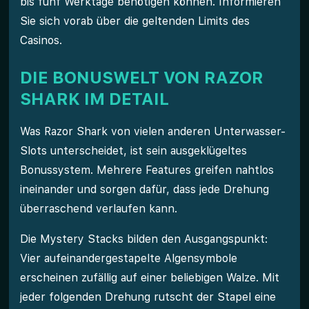
bis fünf Werktage benötigen können. Informieren
Sie sich vorab über die geltenden Limits des
Casinos.
DIE BONUSWELT VON RAZOR
SHARK IM DETAIL
Was Razor Shark von vielen anderen Unterwasser-
Slots unterscheidet, ist sein ausgeklügeltes
Bonussystem. Mehrere Features greifen nahtlos
ineinander und sorgen dafür, dass jede Drehung
überraschend verlaufen kann.
Die Mystery Stacks bilden den Ausgangspunkt:
Vier aufeinandergestapelte Algensymbole
erscheinen zufällig auf einer beliebigen Walze. Mit
jeder folgenden Drehung rutscht der Stapel eine