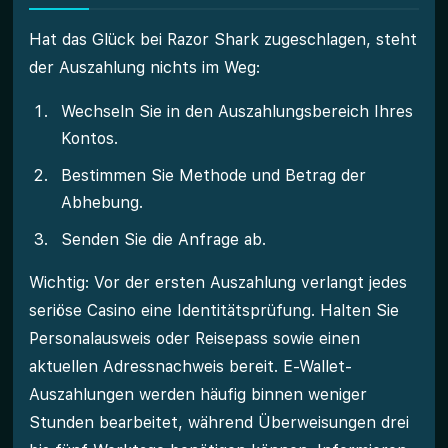
Hat das Glück bei Razor Shark zugeschlagen, steht
der Auszahlung nichts im Weg:
Wechseln Sie in den Auszahlungsbereich Ihres
Kontos.
Bestimmen Sie Methode und Betrag der
Abhebung.
Senden Sie die Anfrage ab.
Wichtig: Vor der ersten Auszahlung verlangt jedes
seriöse Casino eine Identitätsprüfung. Halten Sie
Personalausweis oder Reisepass sowie einen
aktuellen Adressnachweis bereit. E-Wallet-
Auszahlungen werden häufig binnen weniger
Stunden bearbeitet, während Überweisungen drei