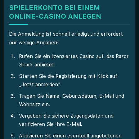
SPIELERKONTO BEI EINEM
ONLINE-CASINO ANLEGEN
Die Anmeldung ist schnell erledigt und erfordert
nur wenige Angaben:
Rufen Sie ein lizenziertes Casino auf, das Razor
Shark anbietet.
Starten Sie die Registrierung mit Klick auf
„Jetzt anmelden".
Tragen Sie Name, Geburtsdatum, E-Mail und
Wohnsitz ein.
Vergeben Sie sichere Zugangsdaten und
verifizieren Sie Ihre E-Mail.
Aktivieren Sie einen eventuell angebotenen