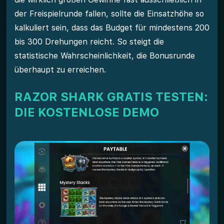
der Freispielrunde fallen, sollte die Einsatzhöhe so
kalkuliert sein, dass das Budget für mindestens 200
bis 300 Drehungen reicht. So steigt die
statistische Wahrscheinlichkeit, die Bonusrunde
überhaupt zu erreichen.
RAZOR SHARK GRATIS TESTEN:
DIE KOSTENLOSE DEMO