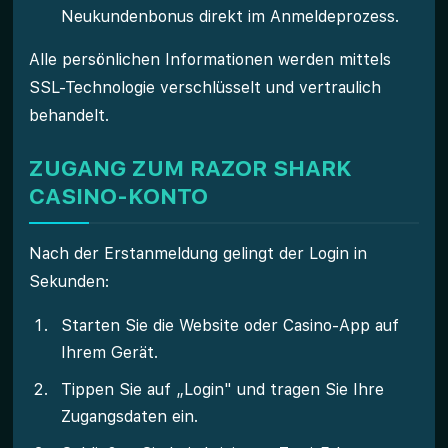
Neukundenbonus direkt im Anmeldeprozess.
Alle persönlichen Informationen werden mittels
SSL-Technologie verschlüsselt und vertraulich
behandelt.
ZUGANG ZUM RAZOR SHARK
CASINO-KONTO
Nach der Erstanmeldung gelingt der Login in
Sekunden:
Starten Sie die Website oder Casino-App auf
Ihrem Gerät.
Tippen Sie auf „Login" und tragen Sie Ihre
Zugangsdaten ein.