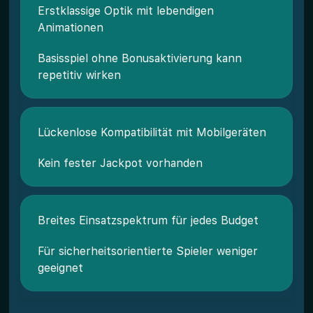
Erstklassige Optik mit lebendigen
Animationen
Basisspiel ohne Bonusaktivierung kann
repetitiv wirken
Lückenlose Kompatibilität mit Mobilgeräten
Kein fester Jackpot vorhanden
Breites Einsatzspektrum für jedes Budget
Für sicherheitsorientierte Spieler weniger
geeignet