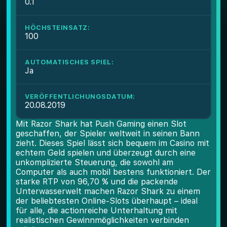
0.1
HÖCHSTEINSATZ:
100
AUTOMATISCHES SPIEL:
Ja
VERÖFFENTLICHUNGSDATUM:
20.08.2019
Mit Razor Shark hat Push Gaming einen Slot
geschaffen, der Spieler weltweit in seinen Bann
zieht. Dieses Spiel lässt sich bequem im Casino mit
echtem Geld spielen und überzeugt durch eine
unkomplizierte Steuerung, die sowohl am
Computer als auch mobil bestens funktioniert. Der
starke RTP von 96,70 % und die packende
Unterwasserwelt machen Razor Shark zu einem
der beliebtesten Online-Slots überhaupt – ideal
für alle, die actionreiche Unterhaltung mit
realistischen Gewinnmöglichkeiten verbinden