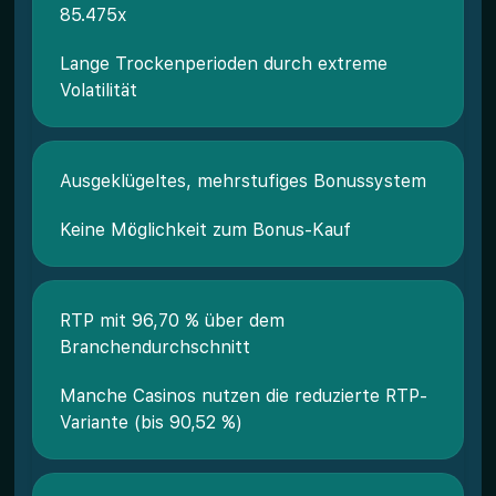
85.475x
Lange Trockenperioden durch extreme
Volatilität
Ausgeklügeltes, mehrstufiges Bonussystem
Keine Möglichkeit zum Bonus-Kauf
RTP mit 96,70 % über dem
Branchendurchschnitt
Manche Casinos nutzen die reduzierte RTP-
Variante (bis 90,52 %)