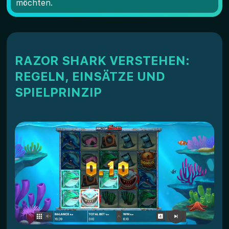
möchten.
RAZOR SHARK VERSTEHEN:
REGELN, EINSÄTZE UND
SPIELPRINZIP