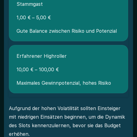
Stammgast
1,00 € – 5,00 €
Gute Balance zwischen Risiko und Potenzial
Erfahrener Highroller
10,00 € – 100,00 €
Maximales Gewinnpotenzial, hohes Risiko
Aufgrund der hohen Volatilität sollten Einsteiger
mit niedrigen Einsätzen beginnen, um die Dynamik
des Slots kennenzulernen, bevor sie das Budget
erhöhen.