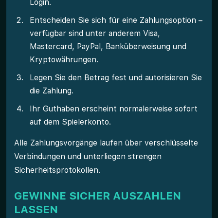
Login.
Entscheiden Sie sich für eine Zahlungsoption –
verfügbar sind unter anderem Visa,
Mastercard, PayPal, Banküberweisung und
Kryptowährungen.
Legen Sie den Betrag fest und autorisieren Sie
die Zahlung.
Ihr Guthaben erscheint normalerweise sofort
auf dem Spielerkonto.
Alle Zahlungsvorgänge laufen über verschlüsselte
Verbindungen und unterliegen strengen
Sicherheitsprotokollen.
GEWINNE SICHER AUSZAHLEN
LASSEN